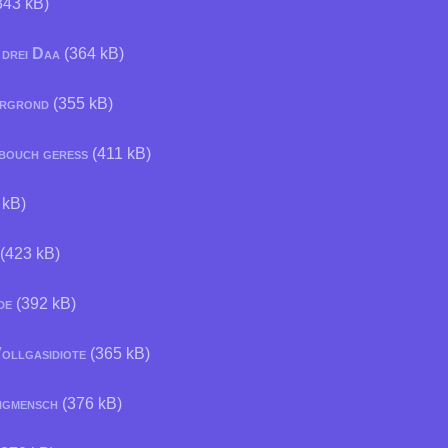
343 kB)
 drei Daa
(364 kB)
ergrond
(355 kB)
rbouch geress
(411 kB)
 kB)
(423 kB)
de
(392 kB)
ollgasidiote
(365 kB)
ngmensch
(376 kB)