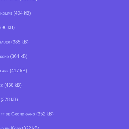
ikomme
(404 kB)
396 kB)
 sauer
(385 kB)
rschd
(364 kB)
ulanz
(417 kB)
ck
(438 kB)
(378 kB)
off de Grond gang
(352 kB)
nd em Kopp
(322 kB)