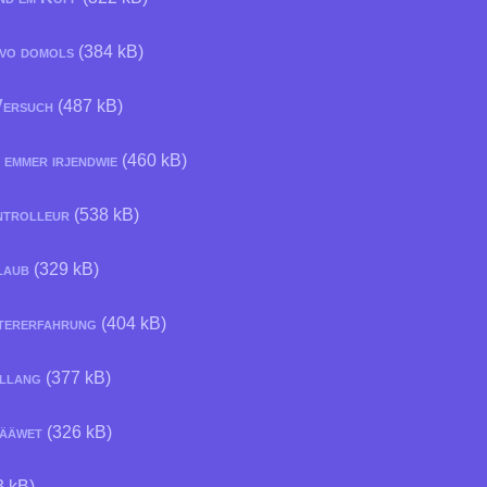
 vo domols
(384 kB)
Versuch
(487 kB)
 emmer irjendwie
(460 kB)
ntrolleur
(538 kB)
rlaub
(329 kB)
tererfahrung
(404 kB)
llang
(377 kB)
sääwet
(326 kB)
 kB)