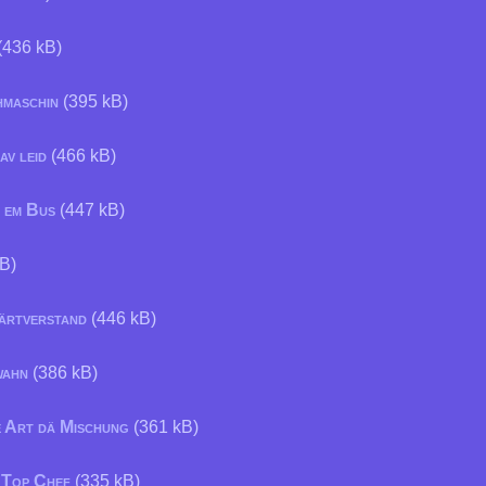
(436 kB)
hmaschin
(395 kB)
v leid
(466 kB)
s em Bus
(447 kB)
B)
ärtverstand
(446 kB)
wahn
(386 kB)
e Art dä Mischung
(361 kB)
m Top Chef
(335 kB)