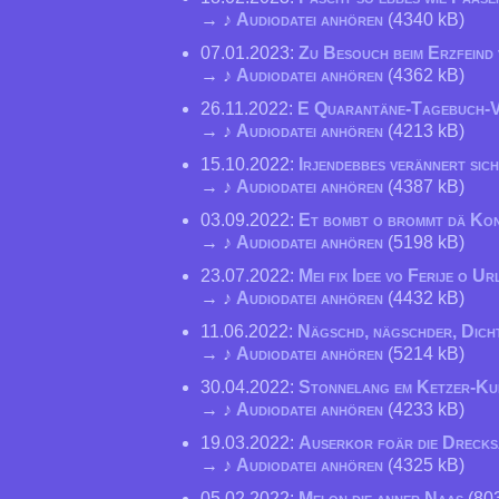
→ ♪
Audiodatei anhören
(4340 kB)
07.01.2023:
Zu Besouch beim Erzfeind
→ ♪
Audiodatei anhören
(4362 kB)
26.11.2022:
E Quarantäne-Tagebuch-
→ ♪
Audiodatei anhören
(4213 kB)
15.10.2022:
Irjendebbes verännert sich
→ ♪
Audiodatei anhören
(4387 kB)
03.09.2022:
Et bombt o brommt dä Ko
→ ♪
Audiodatei anhören
(5198 kB)
23.07.2022:
Mei fix Idee vo Ferije o U
→ ♪
Audiodatei anhören
(4432 kB)
11.06.2022:
Nägschd, nägschder, Dich
→ ♪
Audiodatei anhören
(5214 kB)
30.04.2022:
Stonnelang em Ketzer-Ku
→ ♪
Audiodatei anhören
(4233 kB)
19.03.2022:
Auserkor foär die Dreck
→ ♪
Audiodatei anhören
(4325 kB)
05.02.2022:
Mei on die anner Naas
(803