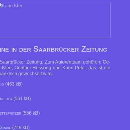
ne in der Saarbrücker Zeitung
 Saar­brü­cker Zei­tung. Zum Au­to­ren­team ge­hö­ren: Ge­
n Klee, Gün­ther Hus­song und Ka­rin Pe­ter, das ist die
rän­kisch ge­wech­selt wird.
io
(463 kB)
ne her
(561 kB)
ettspritzer
(556 kB)
 Grave
(749 kB)