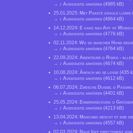
→ ♪
Audiodatei anhören
(4985 kB)
25.01.2025:
Met Pakete graule lijäre
→ ♪
Audiodatei anhören
(4864 kB)
14.12.2024:
E ganz nau Art vo Wunsc
→ ♪
Audiodatei anhören
(4776 kB)
02.11.2024:
Wo so mancher Hond begra
→ ♪
Audiodatei anhören
(4764 kB)
22.09.2024:
Abenteuer o Risiko - alle
→ ♪
Audiodatei anhören
(4674 kB)
10.08.2024:
Änfach mo se losse
(435 k
→ ♪
Audiodatei anhören
(4612 kB)
06.07.2024:
Zwesche Dussel o Passwo
→ ♪
Audiodatei anhören
(4401 kB)
25.05.2024:
Ennerdreckung o Größe
→ ♪
Audiodatei anhören
(4213 kB)
13.04.2024:
Manchmo mescht et ewe di
→ ♪
Audiodatei anhören
(4557 kB)
02.03.2024:
Naue Idee directement vo