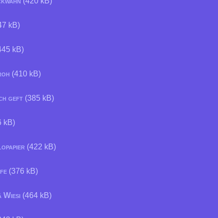
ckwahn
(420 kB)
47 kB)
445 kB)
roh
(410 kB)
ch geft
(385 kB)
 kB)
lopapier
(422 kB)
fe
(376 kB)
 Wiesi
(464 kB)