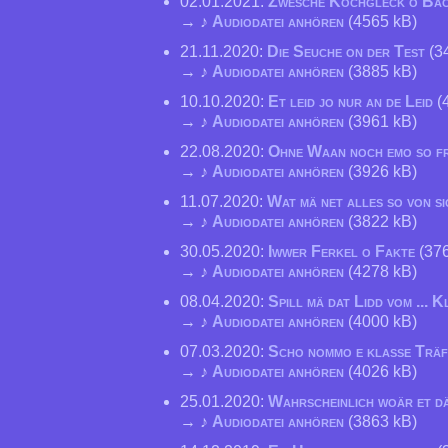
02.01.2021:
Zwesche Kochgleck o Ba
→ ♪
Audiodatei anhören
(4565 kB)
21.11.2020:
Die Seuche on der Test
(3
→ ♪
Audiodatei anhören
(3885 kB)
10.10.2020:
Et leid jo nur an de Leid
(
→ ♪
Audiodatei anhören
(3961 kB)
22.08.2020:
Ohne Waan noch emo so f
→ ♪
Audiodatei anhören
(3926 kB)
11.07.2020:
Wat mä net alles so von si
→ ♪
Audiodatei anhören
(3822 kB)
30.05.2020:
Iwwer Ferkel o Fakte
(376
→ ♪
Audiodatei anhören
(4278 kB)
08.04.2020:
Spill mä dat Lidd vom ... K
→ ♪
Audiodatei anhören
(4000 kB)
07.03.2020:
Scho nommo e klasse Träf
→ ♪
Audiodatei anhören
(4026 kB)
25.01.2020:
Wahrscheinlich woär et dä
→ ♪
Audiodatei anhören
(3863 kB)