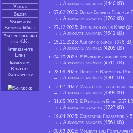
→ ♪
Audiodatei anhören
(4446 kB)
Videos
07.02.2026:
Durch Sauer o Faul - ze
Bilder
→ ♪
Audiodatei anhören
(4762 kB)
Symposium
27.12.2025:
Jesus, eich on us Kreiz
(64
Bosener Mühle
→ ♪
Audiodatei anhören
(4641 kB)
Andere über und
für K.K.
15.11.2025:
Aue off o durch!
(376 kB)
→ ♪
Audiodatei anhören
(4205 kB)
Interessante
Links
04.10.2025:
E Ennerbox verdud sich ge
→ ♪
Audiodatei anhören
(4510 kB)
Impressum,
Kontakt,
23.08.2025:
Dokter o Boomer en Pers
Datenschutz
→ ♪
Audiodatei anhören
(4805 kB)
12.07.2025:
Minischdens so gudd wie n
→ ♪
Audiodatei anhören
(4999 kB)
31.05.2025:
E Piekser en Ehre
(367 kB
→ ♪
Audiodatei anhören
(4727 kB)
19.04.2025:
Endstation Frässfeind
(45
→ ♪
Audiodatei anhören
(4561 kB)
08.03.2025:
Momente zum Fortlaufe
(5