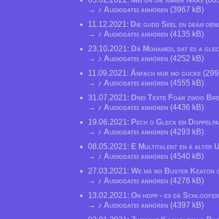
→ ♪
Audiodatei anhören
(3967 kB)
11.12.2021:
Die gudd Seel en deäm den
→ ♪
Audiodatei anhören
(4135 kB)
23.10.2021:
Dä Mohamed, dat es a glec
→ ♪
Audiodatei anhören
(4252 kB)
11.09.2021:
Änfach nur mo gucke
(299
→ ♪
Audiodatei anhören
(4555 kB)
31.07.2021:
Drei Texte Foär zwoo Br
→ ♪
Audiodatei anhören
(4436 kB)
19.06.2021:
Pech o Gleck em Doppelp
→ ♪
Audiodatei anhören
(4293 kB)
08.05.2021:
E Multitalent en ä alter 
→ ♪
Audiodatei anhören
(4540 kB)
27.03.2021:
We mä no Buster Keaton 
→ ♪
Audiodatei anhören
(4276 kB)
13.02.2021:
On hopp - es dä Schloofer
→ ♪
Audiodatei anhören
(4397 kB)