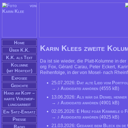
Home
Karin Klees zweite Kolum
Über K.K.
K.K. als Text
Da ist sie wie­der, die Platt-Ko­lum­ne in der
Kolumne
org Fox, Gé­rard Ca­rau, Pe­ter Eckert, Ka­ri
(mit Hörtext)
Rei­hen­fol­ge, in der von Mo­sel- nach Rhein­f
Exposee
25.07.2026:
Dat alte Lidd vom Portfol
Gedichte
→ ♪
Audiodatei anhören
(4555 kB)
Hand am Kopf –
13.06.2026:
Als wär dä Deiwel henner 
har­te Verzweif­
→ ♪
Audiodatei anhören
(4901 kB)
lungs­arbeit
02.05.2026:
E Herz foär Krimmele o F
Ein Satz-Einsatz
→ ♪
Audiodatei anhören
(4925 kB)
Presse
21.03.2026:
Gedanke beim Bleck en de
Radio