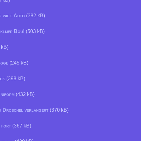
g wie e Auto
(382 kB)
klijer Bou!
(503 kB)
 kB)
egge
(245 kB)
ack
(398 kB)
Uniform
(432 kB)
o Droschel verlangert
(370 kB)
 fort
(367 kB)