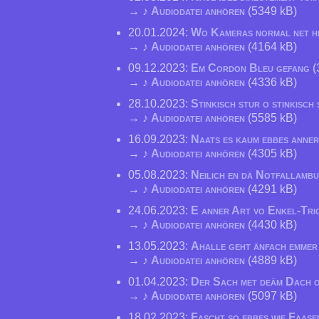
→ ♪
Audiodatei anhören
(5349 kB)
20.01.2024:
Wo Kameras normal net h
→ ♪
Audiodatei anhören
(4164 kB)
09.12.2023:
Em Cordon Bleu gefang
(
→ ♪
Audiodatei anhören
(4336 kB)
28.10.2023:
Stinkisch stur o stinkisch
→ ♪
Audiodatei anhören
(5585 kB)
16.09.2023:
Naats es kaum ebbes anne
→ ♪
Audiodatei anhören
(4305 kB)
05.08.2023:
Neilich en dä Notfallamb
→ ♪
Audiodatei anhören
(4291 kB)
24.06.2023:
E anner Art vo Enkel-Tri
→ ♪
Audiodatei anhören
(4430 kB)
13.05.2023:
Ahalle geht änfach emmer
→ ♪
Audiodatei anhören
(4889 kB)
01.04.2023:
Der Sach met deäm Dach 
→ ♪
Audiodatei anhören
(5097 kB)
18.02.2023:
Fascht so ebbes wie Faase