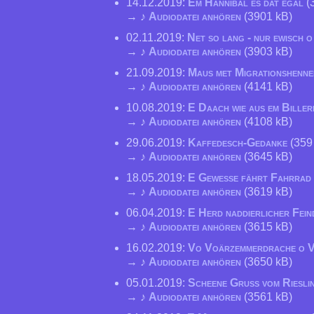
14.12.2019:
Em Hannibal es dat egal
(
→ ♪
Audiodatei anhören
(3901 kB)
02.11.2019:
Net so lang - nur ewisch o
→ ♪
Audiodatei anhören
(3903 kB)
21.09.2019:
Maus met Migrationshenn
→ ♪
Audiodatei anhören
(4141 kB)
10.08.2019:
E Daach wie aus em Bille
→ ♪
Audiodatei anhören
(4108 kB)
29.06.2019:
Kaffedesch-Gedanke
(359
→ ♪
Audiodatei anhören
(3645 kB)
18.05.2019:
E Gewesse fährt Fahrrad
→ ♪
Audiodatei anhören
(3619 kB)
06.04.2019:
E Herd naddierlicher Fein
→ ♪
Audiodatei anhören
(3615 kB)
16.02.2019:
Vo Voärzemmerdrache o V
→ ♪
Audiodatei anhören
(3650 kB)
05.01.2019:
Scheene Gruß vom Riesli
→ ♪
Audiodatei anhören
(3561 kB)