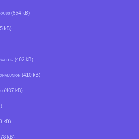
 Fouß
(854 kB)
5 kB)
waltig
(402 kB)
onalunion
(410 kB)
au
(407 kB)
)
3 kB)
78 kB)